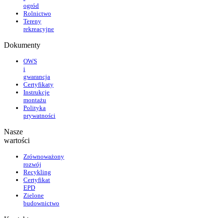
ogród
Rolnictwo
Tereny
rekreacyjne
Dokumenty
OWS
i
gwarancja
Certyfikaty
Instrukcje
montażu
Polityka
prywatności
Nasze
wartości
Zrównoważony
rozwój
Recykling
Certyfikat
EPD
Zielone
budownictwo