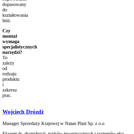
dopasowany
do
kształtowania
linii.
Czy
montaż
wymaga
specjalistycznych
narzędzi?
To
zależy
od
rodzaju
produktu
i
zakresu
prac.
Wojciech Drózdż
Manager Sprzedaży Krajowej w Natan Plast Sp. z o.o
Ekspert ds. dystrybucji, rynków inwestycyjnych i systemów eko-