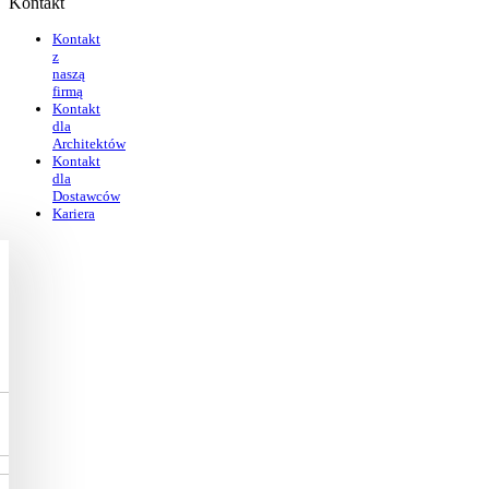
Kontakt
Kontakt
z
naszą
firmą
Kontakt
dla
Architektów
Kontakt
dla
Dostawców
Kariera