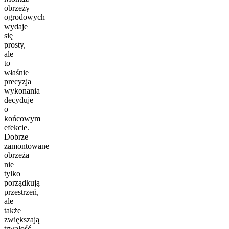
obrzeży
ogrodowych
wydaje
się
prosty,
ale
to
właśnie
precyzja
wykonania
decyduje
o
końcowym
efekcie.
Dobrze
zamontowane
obrzeża
nie
tylko
porządkują
przestrzeń,
ale
także
zwiększają
trwałość