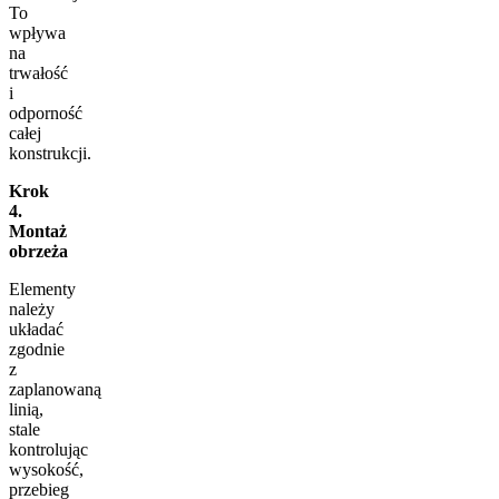
To
wpływa
na
trwałość
i
odporność
całej
konstrukcji.
Krok
4.
Montaż
obrzeża
Elementy
należy
układać
zgodnie
z
zaplanowaną
linią,
stale
kontrolując
wysokość,
przebieg