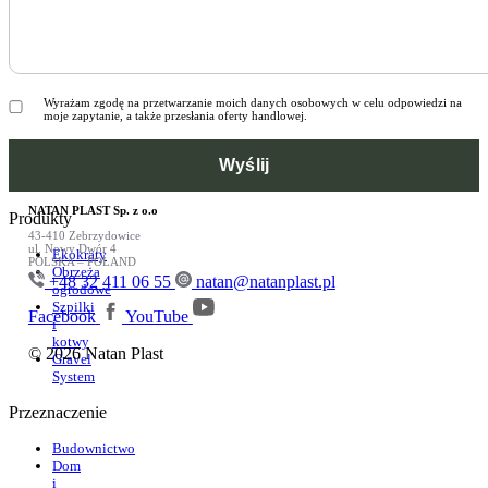
Wyrażam zgodę na przetwarzanie moich danych osobowych w celu odpowiedzi na
moje zapytanie, a także przesłania oferty handlowej.
NATAN PLAST Sp. z o.o
Produkty
43-410 Zebrzydowice
ul. Nowy Dwór 4
Ekokraty
POLSKA – POLAND
Obrzeża
+48 32 411 06 55
natan@natanplast.pl
ogrodowe
Szpilki
Facebook
YouTube
i
kotwy
© 2026 Natan Plast
Gravel
System
Przeznaczenie
Budownictwo
Dom
i