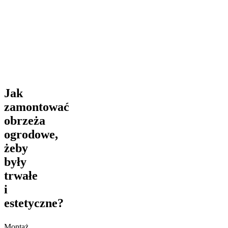
były
trwałe
i
estetyczne?
Jak
zamontować
obrzeża
ogrodowe,
żeby
były
trwałe
i
estetyczne?
Montaż