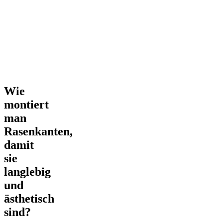
langlebig
und
ästhetisch
sind?
Wie
montiert
man
Rasenkanten,
damit
sie
langlebig
und
ästhetisch
sind?