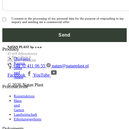
I consent to the processing of my personal data for the purpose of responding to my
inquiry and sending me a commercial offer.
NATAN PLAST Sp. z o.o
Produkty
43-410 Zebrzydowice
ul. Nowy Dwór 4
Ökokraten
POLSKA – POLAND
Kanten
+48 32 411 06 55
natan@natanplast.pl
Stifte
und
Facebook
YouTube
Anker
© 2026 Natan Plast
Przeznaczenie
Konstruktion
Haus
und
Garten
Landwirtschaft
Erholungsgebiete
Dokumenty