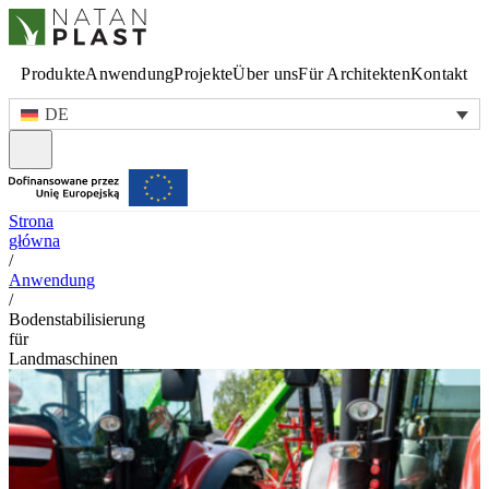
Produkte
Anwendung
Projekte
Über uns
Für Architekten
Kontakt
DE
Strona
główna
/
Anwendung
/
Bodenstabilisierung
für
Landmaschinen