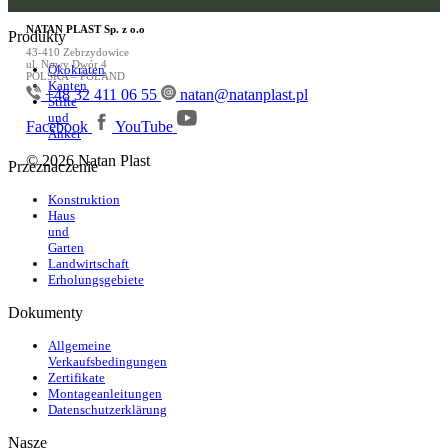
NATAN PLAST Sp. z o.o
Produkty
43-410 Zebrzydowice
ul. Nowy Dwór 4
Ökokraten
POLSKA – POLAND
Kanten
+48 32 411 06 55
natan@natanplast.pl
Stifte
und
Facebook
YouTube
Anker
© 2026 Natan Plast
Przeznaczenie
Konstruktion
Haus
und
Garten
Landwirtschaft
Erholungsgebiete
Dokumenty
Allgemeine
Verkaufsbedingungen
Zertifikate
Montageanleitungen
Datenschutzerklärung
Nasze