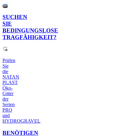
SUCHEN
SIE
BEDINGUNGSLOSE
TRAGFÄHIGKEIT?
Prüfen
Sie
die
NATAN
PLAST
Öko-
Gitter
der
Serien
PRO
und
HYDROGRAVEL
BENÖTIGEN