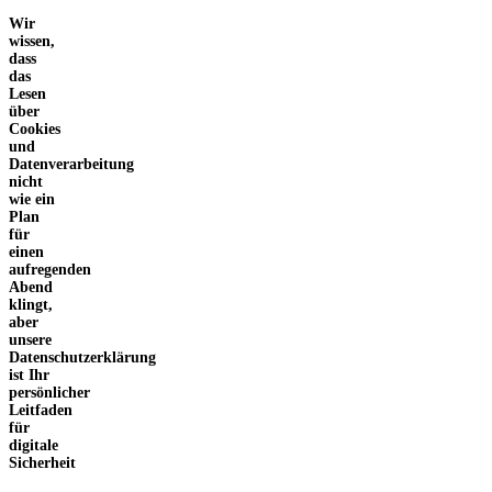
Wir
wissen,
dass
das
Lesen
über
Cookies
und
Datenverarbeitung
nicht
wie ein
Plan
für
einen
aufregenden
Abend
klingt,
aber
unsere
Datenschutzerklärung
ist Ihr
persönlicher
Leitfaden
für
digitale
Sicherheit