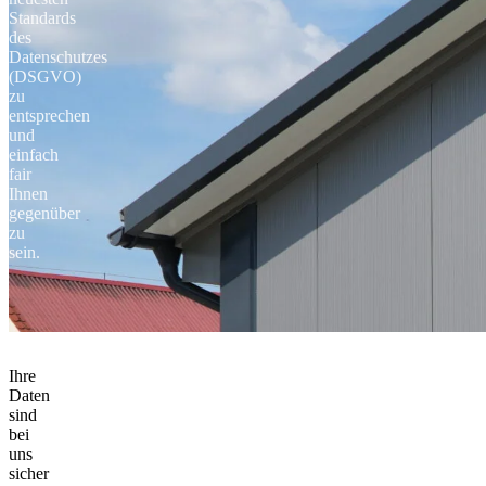
Standards
des
Datenschutzes
(DSGVO)
zu
entsprechen
und
einfach
fair
Ihnen
gegenüber
zu
sein.
Ihre
Daten
sind
bei
uns
sicher