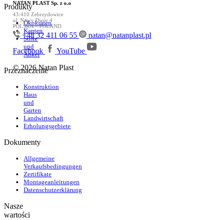
NATAN PLAST Sp. z o.o
Produkty
43-410 Zebrzydowice
ul. Nowy Dwór 4
Ökokraten
POLSKA – POLAND
Kanten
+48 32 411 06 55
natan@natanplast.pl
Stifte
und
Facebook
YouTube
Anker
© 2026 Natan Plast
Przeznaczenie
Konstruktion
Haus
und
Garten
Landwirtschaft
Erholungsgebiete
Dokumenty
Allgemeine
Verkaufsbedingungen
Zertifikate
Montageanleitungen
Datenschutzerklärung
Nasze
wartości