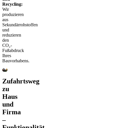
Recycling:
Wir
produzieren
aus
Sekundärrohstoffen
und
reduzieren
den
CO₂-
Fußabdruck
Ihres
Bauvorhabens.
Zufahrtsweg
zu
Haus
und
Firma
–
Funktionalität