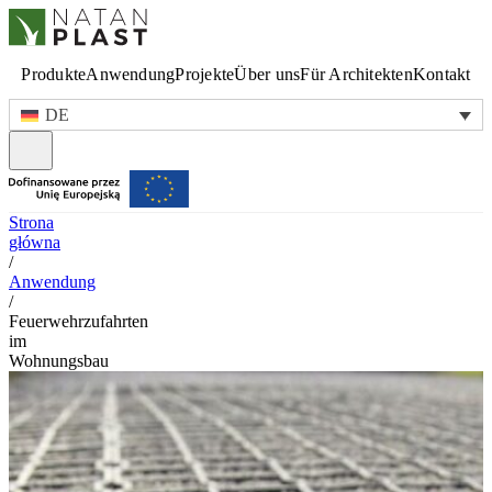
Produkte
Anwendung
Projekte
Über uns
Für Architekten
Kontakt
DE
Strona
główna
/
Anwendung
/
Feuerwehrzufahrten
im
Wohnungsbau