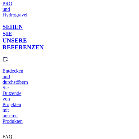
PRO
und
Hydrogravel
SEHEN
SIE
UNSERE
REFERENZEN
Entdecken
und
durchstöbern
Sie
Dutzende
von
Projekten
mit
unseren
Produkten
FAQ