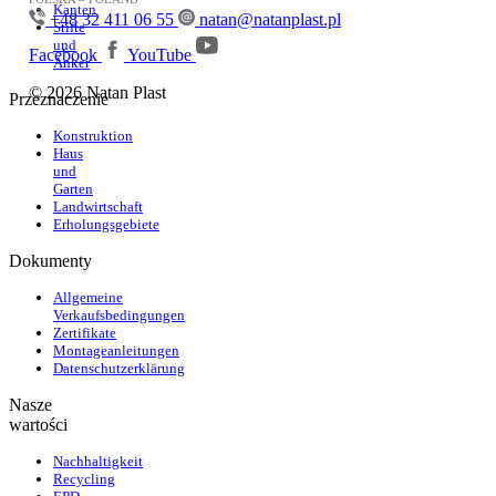
Kanten
+48 32 411 06 55
natan@natanplast.pl
Stifte
und
Facebook
YouTube
Anker
© 2026 Natan Plast
Przeznaczenie
Konstruktion
Haus
und
Garten
Landwirtschaft
Erholungsgebiete
Dokumenty
Allgemeine
Verkaufsbedingungen
Zertifikate
Montageanleitungen
Datenschutzerklärung
Nasze
wartości
Nachhaltigkeit
Recycling