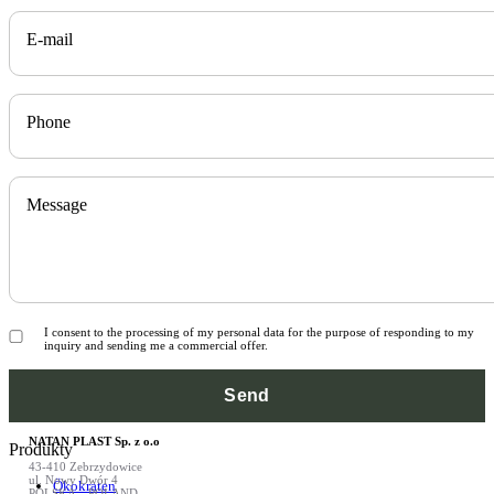
E-mail
Phone
Message
I consent to the processing of my personal data for the purpose of responding to my
inquiry and sending me a commercial offer.
NATAN PLAST Sp. z o.o
Produkty
43-410 Zebrzydowice
ul. Nowy Dwór 4
Ökokraten
POLSKA – POLAND