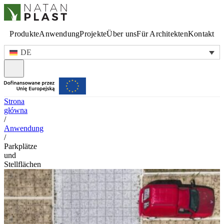
Produkte
Anwendung
Projekte
Über uns
Für Architekten
Kontakt
DE
Strona
główna
/
Anwendung
/
Parkplätze
und
Stellflächen