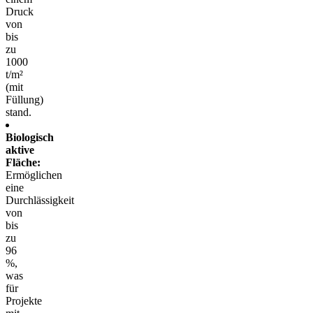
Druck
von
bis
zu
1000
t/m²
(mit
Füllung)
stand.
Biologisch
aktive
Fläche:
Ermöglichen
eine
Durchlässigkeit
von
bis
zu
96
%,
was
für
Projekte