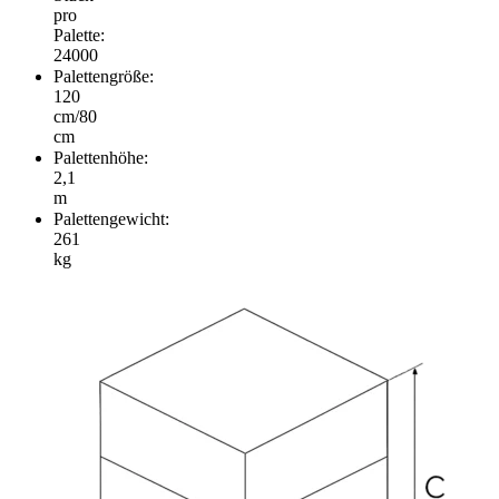
pro
Palette:
24000
Palettengröße:
120
cm/80
cm
Palettenhöhe:
2,1
m
Palettengewicht:
261
kg