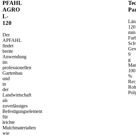
PFAHL
Te
AGRO
Pa
L-
TECHNISCHE PARAMETER
BESTIMMUNGSGEMÄSSE VERWEND
Län
120
120
mm
Der
Far
APFAHL
Sch
findet
Gew
breite
9
Anwendung
g
im
Mat
professionellen
100
Gartenbau
%
und
Rec
in
Roh
der
Pol
Landwirtschaft
als
zuverlässiges
Befestigungselement
für
leichte
Mulchmaterialien
wie