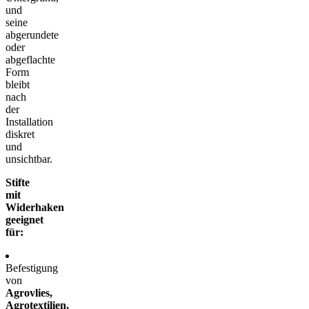
und
seine
abgerundete
oder
abgeflachte
Form
bleibt
nach
der
Installation
diskret
und
unsichtbar.
Stifte
mit
Widerhaken
geeignet
für:
Befestigung
von
Agrovlies,
Agrotextilien,