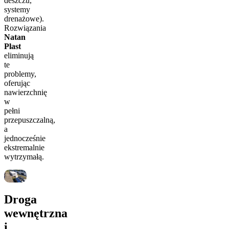
deszczu,
systemy
drenażowe).
Rozwiązania
Natan
Plast
eliminują
te
problemy,
oferując
nawierzchnię
w
pełni
przepuszczalną,
a
jednocześnie
ekstremalnie
wytrzymałą.
Droga
wewnętrzna
i