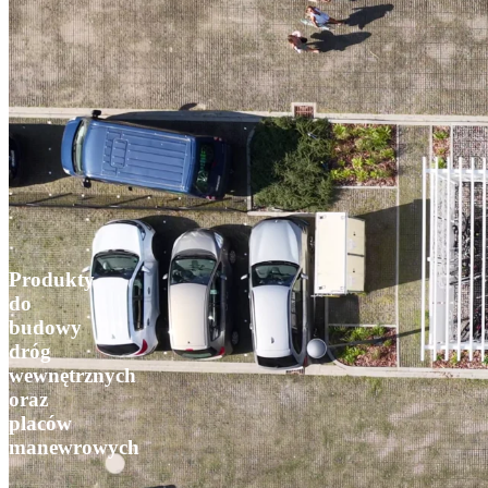
Produkty
do
budowy
dróg
wewnętrznych
oraz
placów
manewrowych