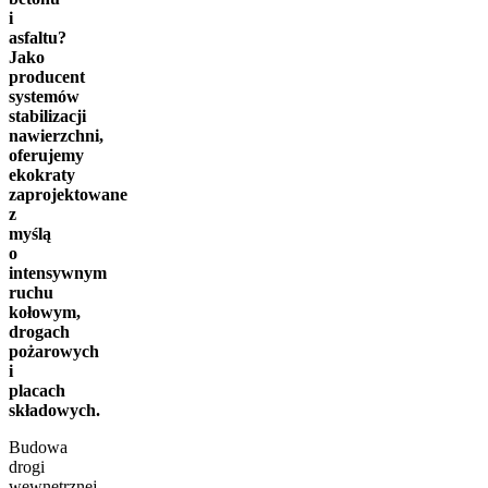
i
asfaltu?
Jako
producent
systemów
stabilizacji
nawierzchni,
oferujemy
ekokraty
zaprojektowane
z
myślą
o
intensywnym
ruchu
kołowym,
drogach
pożarowych
i
placach
składowych.
Budowa
drogi
wewnętrznej