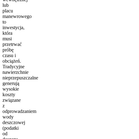
lub
placu
manewrowego
to
inwestycja,
która
musi
przetrwać
próbę
czasu i
obciążeń.
Tradycyjne
nawierzchnie
nieprzepuszczalne
generują
wysokie
koszty
związane
z
odprowadzaniem
wody
deszczowej
(podatki
od