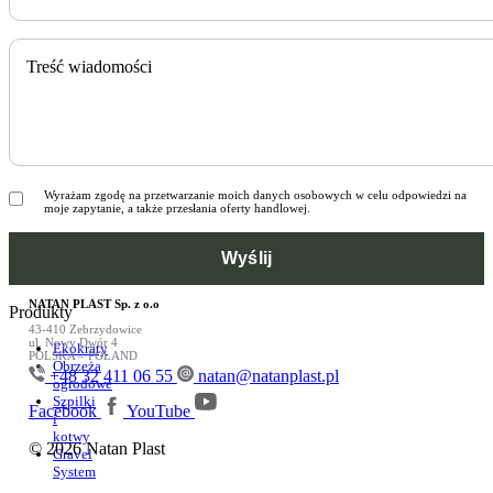
Treść wiadomości
Wyrażam zgodę na przetwarzanie moich danych osobowych w celu odpowiedzi na
moje zapytanie, a także przesłania oferty handlowej.
NATAN PLAST Sp. z o.o
Produkty
43-410 Zebrzydowice
ul. Nowy Dwór 4
Ekokraty
POLSKA – POLAND
Obrzeża
+48 32 411 06 55
natan@natanplast.pl
ogrodowe
Szpilki
Facebook
YouTube
i
kotwy
© 2026 Natan Plast
Gravel
System