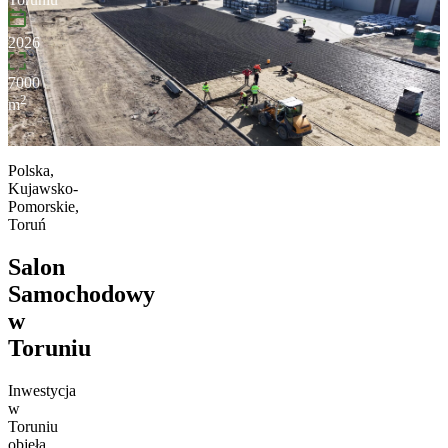
2026
7000
2
m
Polska,
Kujawsko-
Pomorskie,
Toruń
Salon
Samochodowy
w
Toruniu
Inwestycja
w
Toruniu
objęła