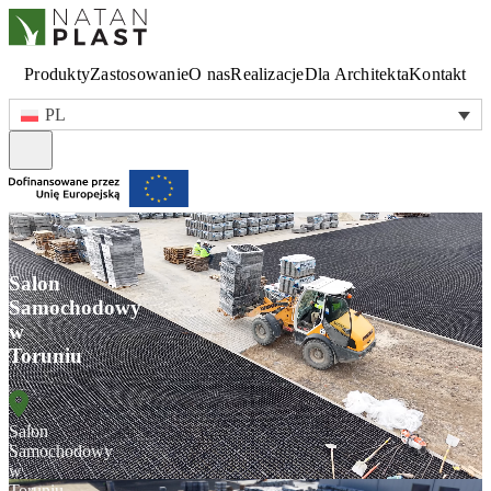
Produkty
Zastosowanie
O nas
Realizacje
Dla Architekta
Kontakt
PL
Salon
Samochodowy
w
Toruniu
Salon
Samochodowy
w
Toruniu