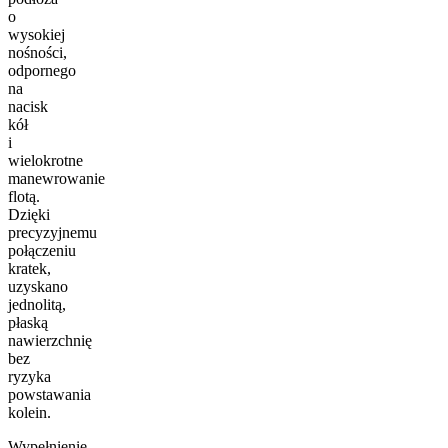
o
wysokiej
nośności,
odpornego
na
nacisk
kół
i
wielokrotne
manewrowanie
flotą.
Dzięki
precyzyjnemu
połączeniu
kratek,
uzyskano
jednolitą,
płaską
nawierzchnię
bez
ryzyka
powstawania
kolein.
Wypełnienie