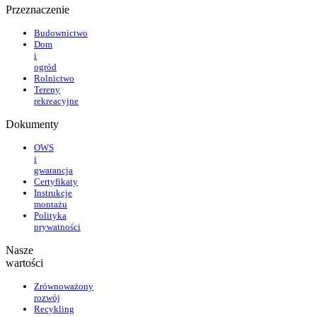
Przeznaczenie
Budownictwo
Dom
i
ogród
Rolnictwo
Tereny
rekreacyjne
Dokumenty
OWS
i
gwarancja
Certyfikaty
Instrukcje
montażu
Polityka
prywatności
Nasze
wartości
Zrównoważony
rozwój
Recykling