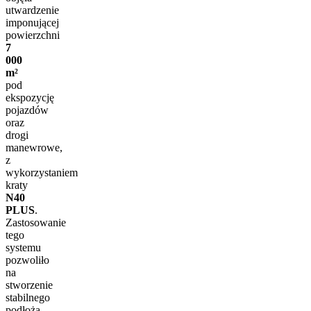
utwardzenie
imponującej
powierzchni
7
000
m²
pod
ekspozycję
pojazdów
oraz
drogi
manewrowe,
z
wykorzystaniem
kraty
N40
PLUS
.
Zastosowanie
tego
systemu
pozwoliło
na
stworzenie
stabilnego
podłoża