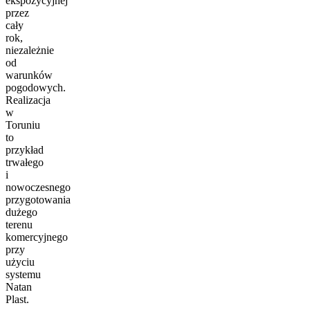
ekspozycyjnej
przez
cały
rok,
niezależnie
od
warunków
pogodowych.
Realizacja
w
Toruniu
to
przykład
trwałego
i
nowoczesnego
przygotowania
dużego
terenu
komercyjnego
przy
użyciu
systemu
Natan
Plast.