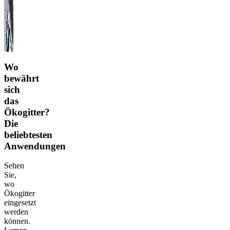
Wo
bewährt
sich
das
Ökogitter?
Die
beliebtesten
Anwendungen
Sehen
Sie,
wo
Ökogitter
eingesetzt
werden
können.