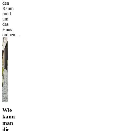
den
Raum
rund
um
das
Haus
ordnen…
Wie
kann
man
die