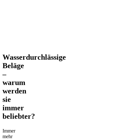
werden
sie
immer
beliebter?
Wasserdurchlässige
Beläge
–
warum
werden
sie
immer
beliebter?
Immer
mehr