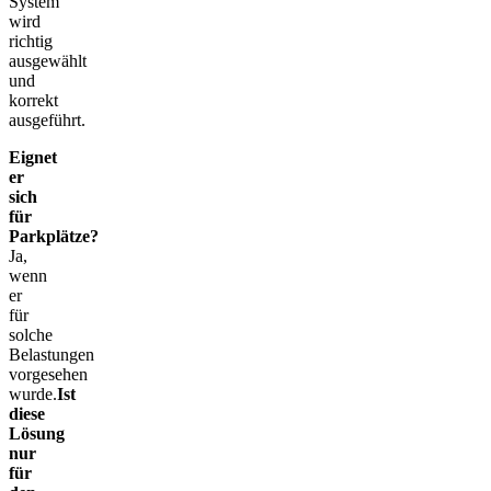
System
wird
richtig
ausgewählt
und
korrekt
ausgeführt.
Eignet
er
sich
für
Parkplätze?
Ja,
wenn
er
für
solche
Belastungen
vorgesehen
wurde.
Ist
diese
Lösung
nur
für