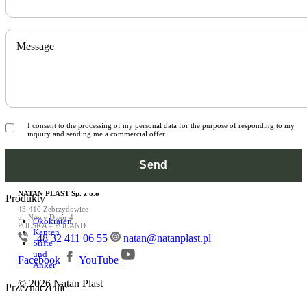
Message
I consent to the processing of my personal data for the purpose of responding to my
inquiry and sending me a commercial offer.
NATAN PLAST Sp. z o.o
Produkty
43-410 Zebrzydowice
ul. Nowy Dwór 4
Ökokraten
POLSKA – POLAND
Kanten
+48 32 411 06 55
natan@natanplast.pl
Stifte
und
Facebook
YouTube
Anker
© 2026 Natan Plast
Przeznaczenie