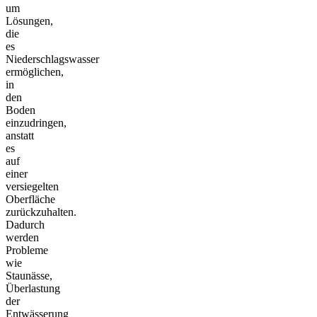
um
Lösungen,
die
es
Niederschlagswasser
ermöglichen,
in
den
Boden
einzudringen,
anstatt
es
auf
einer
versiegelten
Oberfläche
zurückzuhalten.
Dadurch
werden
Probleme
wie
Staunässe,
Überlastung
der
Entwässerung