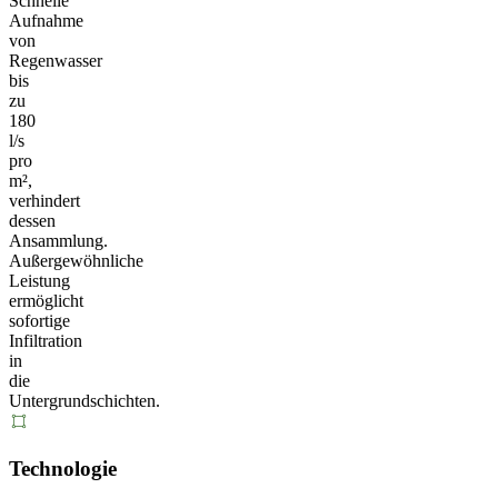
Schnelle
Aufnahme
von
Regenwasser
bis
zu
180
l/s
pro
m²,
verhindert
dessen
Ansammlung.
Außergewöhnliche
Leistung
ermöglicht
sofortige
Infiltration
in
die
Untergrundschichten.
Technologie