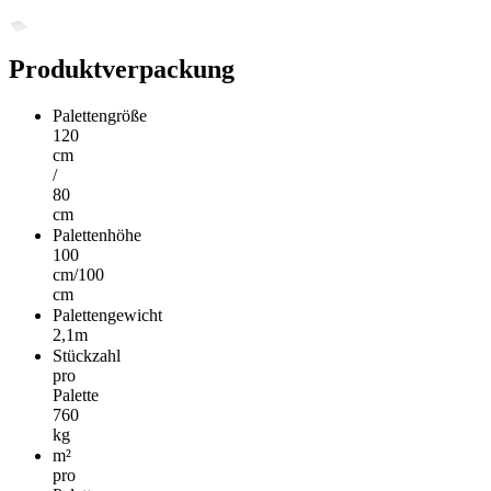
Produktverpackung
Palettengröße
120
cm
/
80
cm
Palettenhöhe
100
cm/100
cm
Palettengewicht
2,1m
Stückzahl
pro
Palette
760
kg
m²
pro