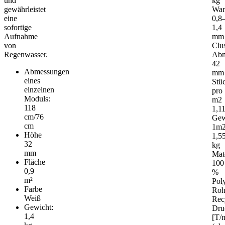
und
kg
gewährleistet
Wan
eine
0,8
sofortige
1,4
Aufnahme
mm
von
Clus
Regenwasser.
Abm
42
Abmessungen
mm
eines
Stü
einzelnen
pro
Moduls:
m2
118
1,1
cm/76
Gew
cm
1m
Höhe
1,5
32
kg
mm
Mat
Fläche
100
0,9
%
m²
Pol
Farbe
Roh
Weiß
Rec
Gewicht:
Druc
1,4
[T/m