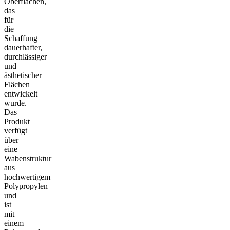
Oberflächen,
das
für
die
Schaffung
dauerhafter,
durchlässiger
und
ästhetischer
Flächen
entwickelt
wurde.
Das
Produkt
verfügt
über
eine
Wabenstruktur
aus
hochwertigem
Polypropylen
und
ist
mit
einem