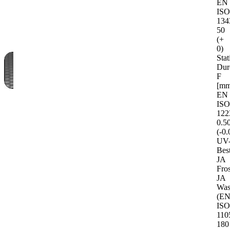
EN
IS
134
50
(+
0)
Stat
Durc
F
[mm
EN
IS
122
0.5
(-0.
UV
Bes
JA
Fros
JA
Was
(E
IS
110
180