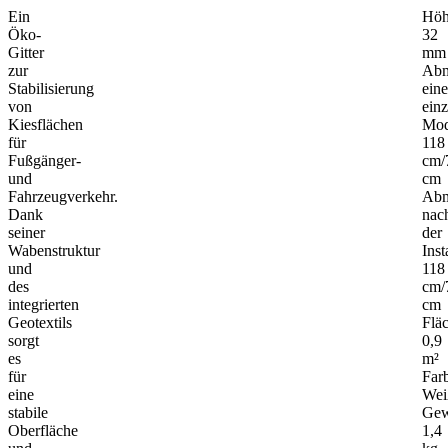
TECHNISCHE PARAMETER
BESTIMMUNGSGEMÄSSE VERWEND
Ein
Hö
Öko-
32
Gitter
mm
zur
Abm
Stabilisierung
eine
von
ein
Kiesflächen
Mod
für
118
Fußgänger-
cm/
und
cm
Fahrzeugverkehr.
Abm
Dank
nac
seiner
der
Wabenstruktur
Inst
und
118
des
cm/
integrierten
cm
Geotextils
Flä
sorgt
0,9
es
m²
für
Far
eine
Wei
stabile
Gew
Oberfläche
1,4