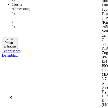
kg
(oh
Cluster-
Fül
Abmessung
120
42
Druc
mm
[T/m
x
(Kie
42
>45
mm
Vol
der
Zum
Gitt
Produkt
50
anfragen
l/m²
Technisches
Zugf
Datenblatt
[kN
EN
IS
103
M
3.7
(-
0.8)
Dyn
Durc
D
[kN